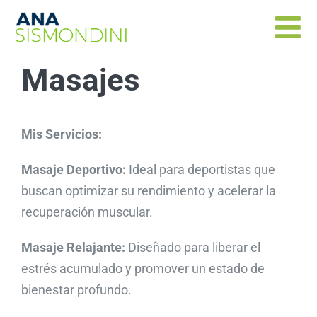
Skip
to
Tog
content
Nav
Masajes
Entrenamiento Personal
Masajes
Mis Servicios:
Masaje Deportivo:
Ideal para deportistas que
Tenis y Pádel
buscan optimizar su rendimiento y acelerar la
recuperación muscular.
Tarifas
Masaje Relajante:
Diseñado para liberar el
Dónde entrenar
estrés acumulado y promover un estado de
bienestar profundo.
Currículum Vitae