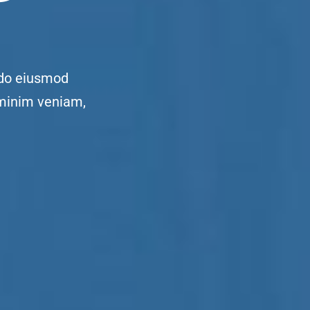
 do eiusmod
 minim veniam,